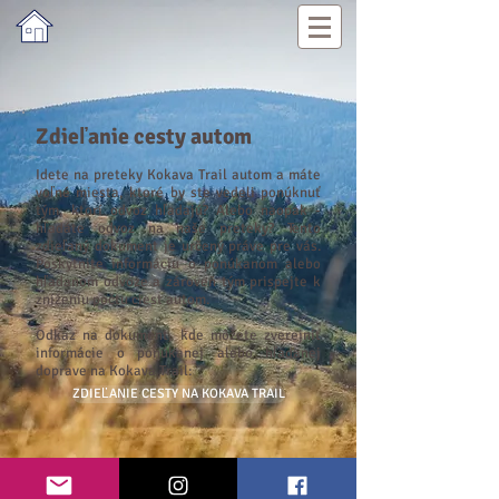
Zdieľanie cesty autom
I
dete na preteky Kokava Trail autom a máte
voľné miesta, ktoré by ste vedeli ponúknuť
tým, ktorí odvoz hľadajú? Alebo naopak -
hľadáte odvoz na naše preteky? Tento
zdieľaný dokument je určený práve pre vás.
Poskytnite informáciu o ponúkanom alebo
hľadanom odvoze a zároveň tým prispejte k
zníženiu počtu ciest autom.
Odkaz na dokument, kde môžete zverejniť
informácie o ponúkanej alebo hľadanej
doprave na Kokava Trail:
ZDIEĽANIE CESTY NA KOKAVA TRAIL