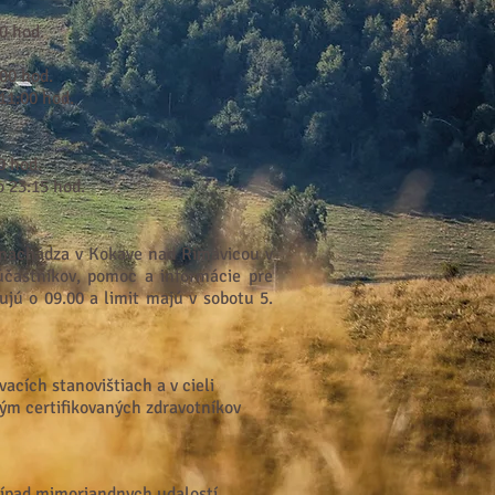
0 hod.
:00 hod.
11:00 hod.
0 hod.
o 23:
15 hod.
a nachádza v Kokave nad Rimavicou v
 účastníkov, pomoc a informácie pre
ujú o 09.00 a limit majú v sobotu 5.
cích stanovištiach a v cieli
ým certifikovaných zdravotníkov
prípad mimoriandnych udalostí