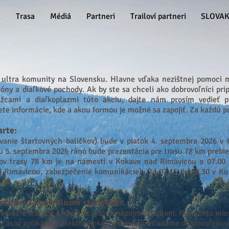
á
Trasa
Médiá
Partneri
Trailoví partneri
SLOVAK
u ultra komunity na Slovensku. Hlavne vďaka nezištnej pomoci m
óny a diaľkové poch
ody. Ak by ste sa chceli ako dobrovoľníci pr
žcami a diaľkoplazmi túto akciu, dajte nám prosím vedieť p
dete informácie, kde a akou formou je možné sa zapojiť. Za každú
ar
te
:
ávanie štartovných balíčkov) bude v piatok 4
. septembra 2026 v
tu 5. septembra 2026 ráno bude prezentácia pre trasu 78 km prebi
kov trasy 78 km je na námestí v Kokave nad Rimavicou o 07.00 h
 Rimavicou, zabezpečenie komunikácie). Od 07.15 do 08.30 v K
.00.
stanici /
kontrolnom stanovišti:
ovacie stanice s nápojmi resp. s nápojmi a jedlom. Na týchto mi
u časov aplikáciou elektronickej časomiery. Hľadáme dobrovoľníkov