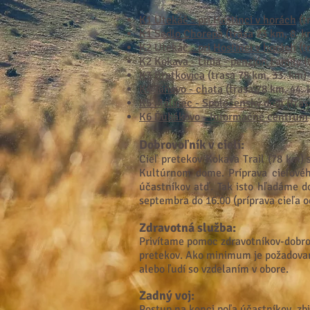
K1 Utekáč - p
ri Hostinci v horách
(t
K1 Sedlo Chorepa
(trasa 23 km, 8. 
K2 Utekáč - p
ri Hostinci v horách
(t
K2 Kokava - Línia - penzión Family
(
K3 Bratkovica
(trasa 78 km, 33. km) 
K4 Táňovo
- chata
(trasa 78 km, 44. 
K5 Málinec - Spoločenský dom
(tras
K6 Ďubákovo - Informačné centrum
Dobrovoľník v cieli
:
Cieľ pretekov Kokava Trail (78 km)
Kultúrnom dome.
Príprava cieľové
účastníkov atď. Tak isto hľadáme do
septembra do 16.00 (príprava cieľa o
Zdravotná služba
:
Privítame pomoc zdravotníkov-dobrov
pretekov. Ako minimum je požadovan
alebo ľudí so vzdelaním v obore.
Zadný voj:
Postup na konci poľa účastníkov, zb