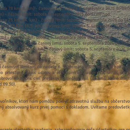
rasa 78 km, 8. km
) - časový limit: sobota 5. septembra 2026 do
09:0
km)
- časový limit: sobota 5. septembra 2026 do 12
:00 hod.
rasa 23 km, 14. km
) - časový limit: sobota 5. septembra 2026 do 14
trasa 78 km, 16,5. km) - časový limit: sobota 5. septembra 2026 do 
- časový limit: sobota 5. septembra 2026 do 14:45 hod.
km) - časový limit: sobota 5. septembra 2026 do 17:00 hod.
a 78 km, 55,5. km)- časový limit: sobota 5. septembra 2026 do 19:3
(trasa 78 km, 68,5. km) - časový limit: sobota 5. septembra 2026 d
 s časovým limitom do nedele 6. septembra 2026 do 01.30 hod. s
ho priestoru, zápis údajov a elektronická časomiera, servis pre
brovoľníkov pre cieľ pretekov Pasiečky Trail (23 km), ktoré štart
d 09.30).
oľníkov, ktorí nám pomôžu pokryť zdravotnú službu na občerstvova
ý absolvovaný kurz prvej pomoci s dokladom. Uvítame predovšetk
ieranie vlastného značenia, zabezpečovanie poľa účastníkov pre 