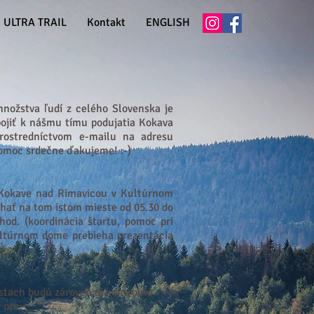
 ULTRA TRAIL
Kontakt
ENGLISH
nožstva ľudí z celého Slovenska je
ipojiť k nášmu tímu podujatia Kokava
rostredníctvom e-mailu na adresu
 pomoc srdečne ďakujeme! :-)
 Kokave nad Rimavicou v Kultúrnom
ehať na tom istom mieste od 05.30 do
od. (koordinácia štartu, pomoc pri
ultúrnom dome prebieha prezentácia
estach budú zároveň aj kontrolné
 pre: