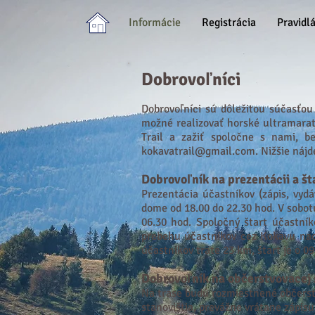
Informácie
Registrácia
Pravidl
Dobrovoľníci
Dobrovoľníci sú dôležitou súčasťo
možné realizovať horské ultramarat
Trail
a zažiť spoločne s nami, be
kokavatrail@gmail.com
. Nižšie náj
Dobrovoľník na prezentácii a št
Prezentácia účastníkov (zápis, vyd
dome
od 18.00 do 22.30 hod. V sobo
06.30 hod. Spoločný štart účastní
prebehu účastníkov cez Kokavu nad
účastníkov trate 23 km, štart je o 09
Dobrovoľník na občerstvovacej 
Na trase budú rozmiestnené občerstv
stanovištia, prevážne vrátane zápis