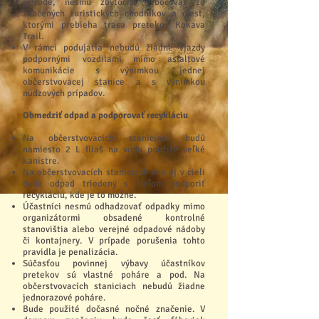
prírode, nesmú zbytočne vybočovať zo
značených turistických chodníkov a ciest,
ktorými prebieha trasa pretekov Kokava
Trail.
V rámci podujatia nebudú žiadne vjazdy
podpornými vozdilami mimo asfaltové
komunikácie s výnimkou jednej
občerstvovacej stanice a s výnimkou
núdzových prípadov.
Obmedziť odpad a podporovať recykláciu
Na občerstvovacích staniciach budú
namiesto 2 L fliaš na vodu použité veľké
kanistre.
Na občerstvovacích staniciach ako aj v cieli
bude odpad triedený s cieľom podporiť
recykláciu, kde je to možné.
Účastníci nesmú odhadzovať odpadky mimo
organizátormi obsadené kontrolné
stanovištia alebo verejné odpadové nádoby
či kontajnery. V prípade porušenia tohto
pravidla je penalizácia.
Súčasťou povinnej výbavy účastníkov
pretekov sú vlastné poháre a pod. Na
občerstvovacích staniciach nebudú žiadne
jednorazové poháre.
Bude použité dočasné nočné značenie. V