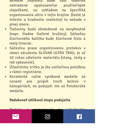
dennom značeniu bude časť fáboriek
nahradená opakovateľne použiteľnými
vlajočkami, no vzhľadom na špecifiká
organizovania ultra v tejto krajine (časté je
ničenie a kradnutie značenia) to nebude v
plnej miere.
Tlačoviny budú obmedzené na nevyhnutné
(napr. žiadne tlačené brožúry). Súčasťou
štartovného balíčka bude štartovné číslo a
malý itinerár.
Súčasťou praxe organizovania pretekov v
rámci združenia SLOVAK ULTRA TRAIL je už
10 rokov zdieľanie materiálu (stany, stoly a
iné vybavenie).
Účastnícke tričko je iba voliteľnou položkou
v rámci registrácie.
Keramické ručne vyrábané medaile sú
cenami pre prvých troch bežcov v
kategóriách, na podujatí nie sú finisherské
medaile.
Redukovať uhlíkovú stopu podujatia
Preteky sa zameriavajú na pritiahnutie
lokálnych účastníkov z blízkych miest.
Účastníkov vyzveme k zdieľaniu cesty autom
alebo použitiu verejnej dopravy. To isté platí
pre dobrovoľníkov (s dôrazom na zdieľanie