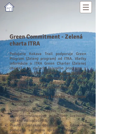
Green Commitment - Zelená
charta ITRA
Podujatie Kokava Trail podporuje Green
Program (Zelený program) od ITRA. Všetky
informácie o ITRA Green Charter (Zelenej
charte) a o cieľoch Zeleného programu v
anglickom jazyku nájdete
na webstránke
ITRA
. Nižšie nájdete informácie o tom, akým
spôsobom sa naše poduajtie do tejto
iniciatívy zapojí (Green Commitment).
Vyhnúť sa ekologicky krehkým a citlivým
oblastiam
Trasa podujatia Kokava Trail nevedie
nijakými chránenými prírodnými územiami
vrátane maloplošných.
Pravidlá pretekov obsahujú vetu: Účastníci
podujatia sa musia správať ohľaduplne k