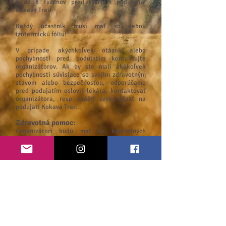
6 až 8 týždňov pred štartom podujatia
Kokava Trail.
Každý účastník musí mať so sebou
izotermickú fóliu!
V prípade akýchkoľvek otázok alebo
pochybností pred podujatím kontaktujte
organizátorov. Ak by ste mali akékoľvek
pochybnosti súvisiace so svojim zdravotným
stavom alebo bezpečnosťou, odporúčame
pred podujatím osloviť lekára, kontaktovať
organizátora, resp. zvážiť svoju účasť na
podujatí Kokava Trail.
Zdravotná pomoc:
Organizátori budú mať na kontrolných
stanovištiach dispozícii lekárničky s
obsahom potrebným pre ošetrenie drobných
úrazov a menej vážnych zdravotných ťažkostí
na kontrolných stanovištiach (“živých
kontrolách”). Na podujatí budú prítomní
zdravotníci (nie medzi kontrolnými
stanovišťami).
V prípade úrazu alebo zdravotných ťažkostí,
ktoré by znemožnili účastníkom dostať sa na
miesto prístupné autom, odporúčame