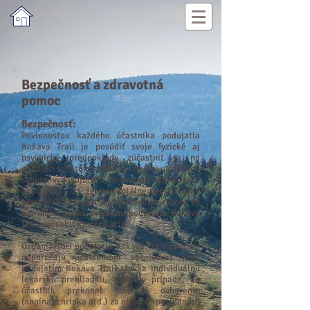
Bezpečnosť a zdravotná
pomoc
Bezpečnosť:
Povinnosťou každého účastníka podujatia
Kokava Trail
je posúdiť svoje fyzické aj
psychické predpoklady zúčastniť sa na
podujatí tohoto charakteru, ako aj uistiť sa o
svojom vyhovujúcom zdravotnom stave pred
podujatím – t.j. že momentálne nemá žiadne
zdravotné ťažkosti alebo zranenia, ktoré by
mu mohli počas priebehu podujatia Kokava
Trail spôsobiť komplikácie.
Organizátori podujatia Kokava Trail dôrazne
odporúčajú účastníkom absolvovať pred
podujatím Kokava Trail stovka individuálnu
lekársku prehliadku, najmä v prípade, ak
účastník prekonal infekčné ochorenie
(angína, chrípka atď.) za obdobie posledných