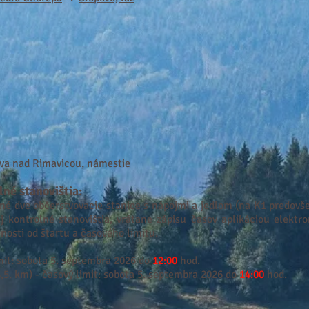
va nad Rimavicou, námestie
lné stanovištia:
né dve občerstvovacie stanice s nápojmi a jedlom (na K1 predovš
kontrolné stanovištia, vrátane zápisu časov aplikáciou elektro
osti od štartu a časového limitu.
mit: sobota 5. septembra 2026 do
12:00
hod.
,5. km)
- časový limit: sobota 5. septembra 2026 do
14:00
hod.