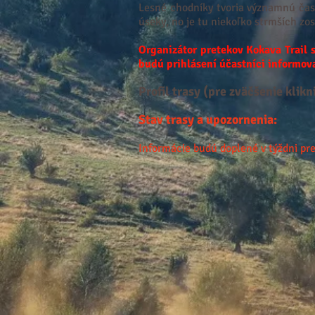
Lesné chodníky tvoria významnú časť
úseky, no je tu niekoľko strmších zos
Organizátor pretekov Kokava Trail 
budú prihlásení účastníci informov
Profil trasy (pre zväčšenie klik
Stav trasy a upozornenia:
Informácie budú doplené v týždni pr