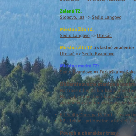
Zelená TZ:
Slopovo, laz
=>
Sedlo Langovo
Miestna žltá TZ:
Sedlo Langovo
=>
Utekáč
Miestna žltá TZ
a vlastné značenie:
Utekáč
=>
Sedlo Kvandovo
Miestna modrá TZ:
Sedlo Kvandovo
=>
Farkaška
=>
Koka
Občerstvovacie stanice a
kontro
Na trase dlhej 23 km budú um
iestne
Na týchto miestach budú zároveň aj 
zoznam vrátane umiestnenia, vzdialen
K1 Sedlo Chorepa (8. km)
- časový li
K2 Utekáč - pri Hostinci v horách (14
Povrch a charakter trasy: