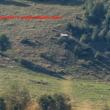
achádzajú vyslovene ťažké technické
stanovíšť. V prípade takýchto zmien