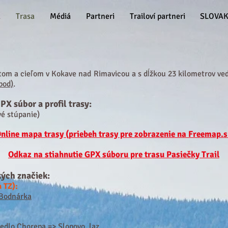
á
Trasa
Médiá
Partneri
Trailoví partneri
SLOVAK
tom a cieľom v Kokave nad Rimavicou a s dĺžkou 23 kilometrov ve
bod)
.
PX súbor a profil trasy:
é st
úpanie)
nline mapa trasy (priebeh trasy pre zobrazenie na Freemap.
Odkaz na stiahnutie GPX súboru pre trasu Pasiečky Trail
kých značiek:
a TZ):
Bodnárka
sedlo Chorepa
=>
Slopovo, laz