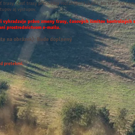
 trasy, časť trasy prechádza rozľahlými lúkami
. Na trase sa nen
tupov aj výstupov.
s
i vyhradzuje právo zmeny trasy, časových limitov kontrolných 
aní prostredníctvom e-mailu.
nite na obrázok): Bude doplnený
ed pretekmi.