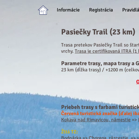
Informácie
Registrácia
Pravidl
Pasiečky Trail (23 km)
Trasa pretekov Pasiečky Trail
so štar
vrchy.
Trasa je certifikovaná ITRA (1 
Parametre tras
y, mapa trasy a G
23 km (dĺžka trasy) / +1200
m (celkov
O
Priebeh trasy s farbami turistic
Červená turistická značka (ďalej ib
Kokava nad Rimavicou, námestie
=>
Žltá TZ:
Bodnárka
=>
Chorepa, rázcestie
=>