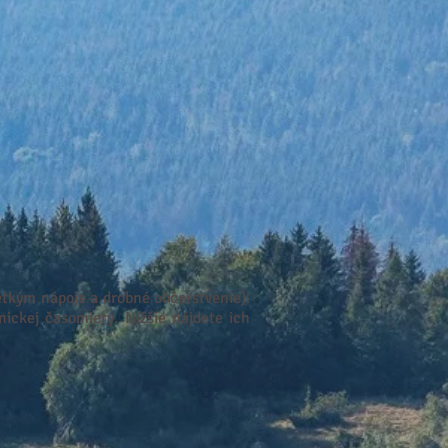
etkým nápoje a drobné občerstvenie).
nickej časomiery. Nižšie nájdete ich